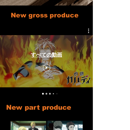
​ New gross produce
すべての動画
New part produce